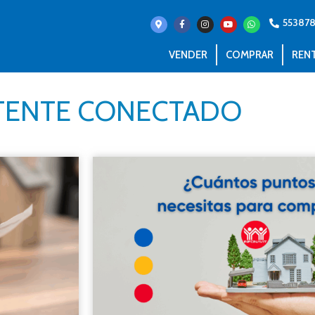
55387
VENDER
COMPRAR
REN
ENTE CONECTADO