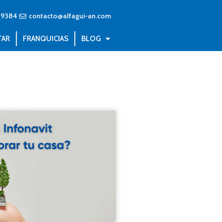
89384
contacto@alfagui-an.com
TAR
FRANQUICIAS
BLOG