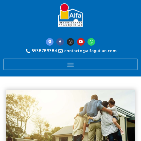
5538789384
contacto@alfagui-an.com