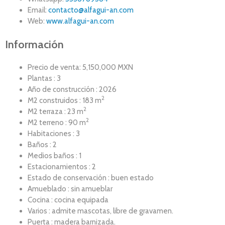
Email:
contacto@alfagui-an.com
Web:
www.alfagui-an.com
Información
Precio de venta: 5,150,000 MXN
Plantas : 3
Año de construcción : 2026
2
M2 construidos : 183 m
2
M2 terraza : 23 m
2
M2 terreno : 90 m
Habitaciones : 3
Baños : 2
Medios baños : 1
Estacionamientos : 2
Estado de conservación : buen estado
Amueblado : sin amueblar
Cocina : cocina equipada
Varios : admite mascotas, libre de gravamen.
Puerta : madera barnizada.